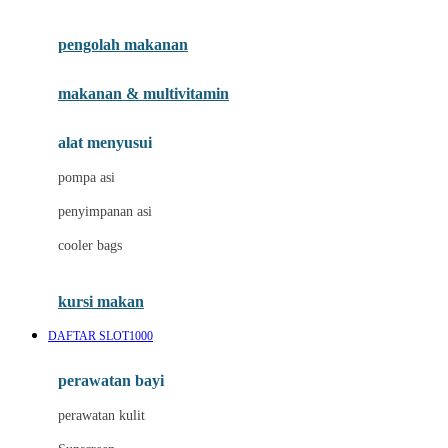
Joie
pengolah makanan
Joolz
Jujube
makanan & multivitamin
K
alat menyusui
Kiddycuts
pompa asi
Kumon
penyimpanan asi
L
cooler bags
Leapfrog
kursi makan
Leclerc
DAFTAR SLOT1000
Lee Vierra
Lillebaby
perawatan bayi
Little Bird Told Me
perawatan kulit
Little Miss Janis