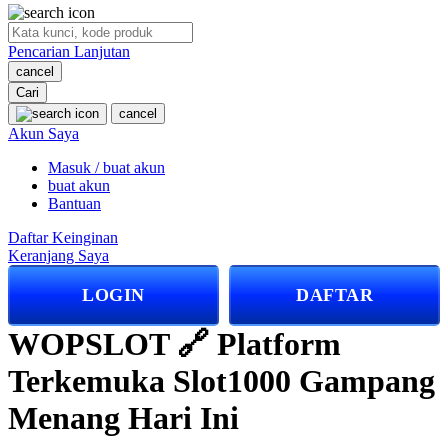
O
Pencarian Lanjutan
Oh Ma Grain
cancel
Okiedog
Cari
cancel
P
Akun Saya
Masuk / buat akun
Peachy
buat akun
Phil & Ted's
Bantuan
Philips Avent
Daftar Keinginan
Keranjang Saya
Pigeon
LOGIN
DAFTAR
Playgro
WOPSLOT 🔗 Platform
Poled Global
Terkemuka Slot1000 Gampang
Ponycycle
Puma
Menang Hari Ini
Pureats