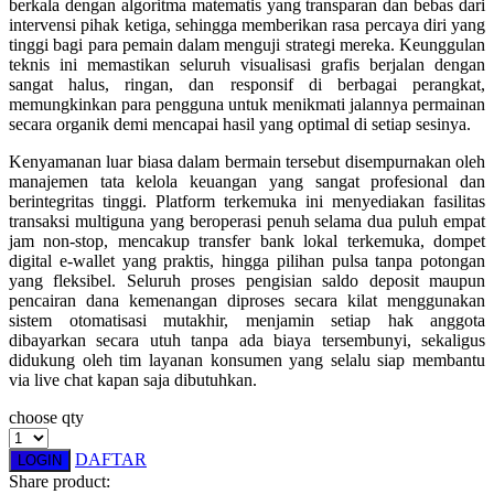
berkala dengan algoritma matematis yang transparan dan bebas dari
intervensi pihak ketiga, sehingga memberikan rasa percaya diri yang
Squishmallows
tinggi bagi para pemain dalam menguji strategi mereka. Keunggulan
Starbooks
teknis ini memastikan seluruh visualisasi grafis berjalan dengan
sangat halus, ringan, dan responsif di berbagai perangkat,
Stick-O
memungkinkan para pengguna untuk menikmati jalannya permainan
secara organik demi mencapai hasil yang optimal di setiap sesinya.
Stokke
Kenyamanan luar biasa dalam bermain tersebut disempurnakan oleh
Sudocrem
manajemen tata kelola keuangan yang sangat profesional dan
berintegritas tinggi. Platform terkemuka ini menyediakan fasilitas
Sumimo
transaksi multiguna yang beroperasi penuh selama dua puluh empat
jam non-stop, mencakup transfer bank lokal terkemuka, dompet
Sunnylife
digital e-wallet yang praktis, hingga pilihan pulsa tanpa potongan
yang fleksibel. Seluruh proses pengisian saldo deposit maupun
Sun-Staches
pencairan dana kemenangan diproses secara kilat menggunakan
sistem otomatisasi mutakhir, menjamin setiap hak anggota
Swimava
dibayarkan secara utuh tanpa ada biaya tersembunyi, sekaligus
didukung oleh tim layanan konsumen yang selalu siap membantu
T
via live chat kapan saja dibutuhkan.
Tommee Tippee
choose qty
Trunki
DAFTAR
LOGIN
Share product:
Tutti Bambini