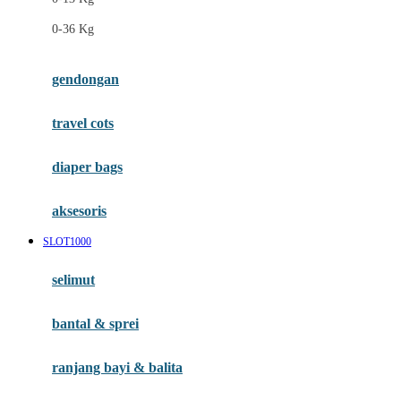
Felt So Sweet
0-36 Kg
Fisher Price
Flipper
gendongan
Friends Of Sally
travel cots
G
diaper bags
Gb
Geko
aksesoris
Graco
SLOT1000
Gund
selimut
H
bantal & sprei
Habbie
Haenim
ranjang bayi & balita
Happy Horse