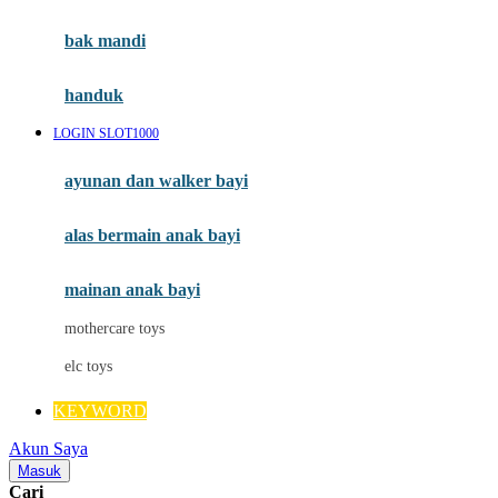
Mini Monkey
Moby
bak mandi
Momami
handuk
Mothercare
LOGIN SLOT1000
Mustela
ayunan dan walker bayi
My Buddy Tag
My K
alas bermain anak bayi
N
mainan anak bayi
Naif
mothercare toys
Nike
elc toys
Nordic Natural
KEYWORD
Nuby
Akun Saya
Nuna
Masuk
Cari