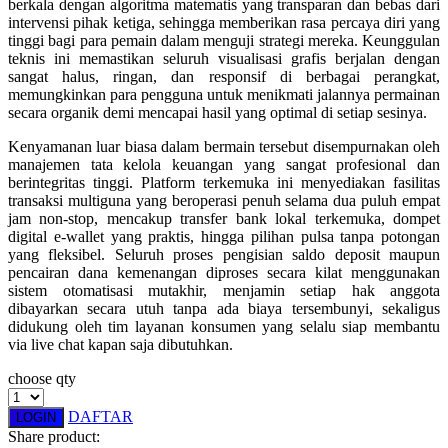
berkala dengan algoritma matematis yang transparan dan bebas dari
intervensi pihak ketiga, sehingga memberikan rasa percaya diri yang
Squishmallows
tinggi bagi para pemain dalam menguji strategi mereka. Keunggulan
Starbooks
teknis ini memastikan seluruh visualisasi grafis berjalan dengan
sangat halus, ringan, dan responsif di berbagai perangkat,
Stick-O
memungkinkan para pengguna untuk menikmati jalannya permainan
secara organik demi mencapai hasil yang optimal di setiap sesinya.
Stokke
Kenyamanan luar biasa dalam bermain tersebut disempurnakan oleh
Sudocrem
manajemen tata kelola keuangan yang sangat profesional dan
berintegritas tinggi. Platform terkemuka ini menyediakan fasilitas
Sumimo
transaksi multiguna yang beroperasi penuh selama dua puluh empat
jam non-stop, mencakup transfer bank lokal terkemuka, dompet
Sunnylife
digital e-wallet yang praktis, hingga pilihan pulsa tanpa potongan
yang fleksibel. Seluruh proses pengisian saldo deposit maupun
Sun-Staches
pencairan dana kemenangan diproses secara kilat menggunakan
sistem otomatisasi mutakhir, menjamin setiap hak anggota
Swimava
dibayarkan secara utuh tanpa ada biaya tersembunyi, sekaligus
didukung oleh tim layanan konsumen yang selalu siap membantu
T
via live chat kapan saja dibutuhkan.
Tommee Tippee
choose qty
Trunki
DAFTAR
LOGIN
Share product:
Tutti Bambini