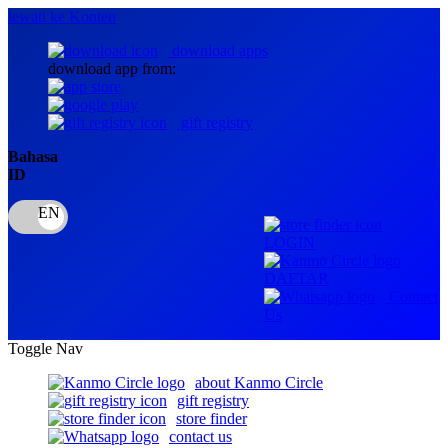
lewati ke Konten
download apps
download app from:
gift registry
Bahasa
ID
LOGIN
DAFTAR
Contact
Us
Toggle Nav
about Kanmo Circle
gift registry
store finder
contact us