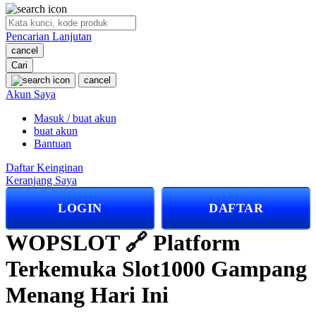
O
Pencarian Lanjutan
Oh Ma Grain
cancel
Okiedog
Cari
cancel
P
Akun Saya
Masuk / buat akun
Peachy
buat akun
Phil & Ted's
Bantuan
Philips Avent
Daftar Keinginan
Keranjang Saya
Pigeon
LOGIN
DAFTAR
Playgro
WOPSLOT 🔗 Platform
Poled Global
Terkemuka Slot1000 Gampang
Ponycycle
Puma
Menang Hari Ini
Pureats