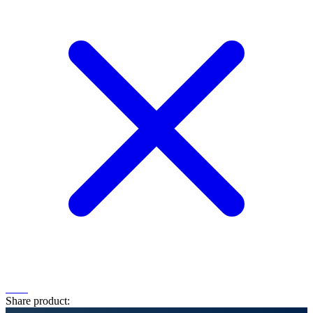
Share product: