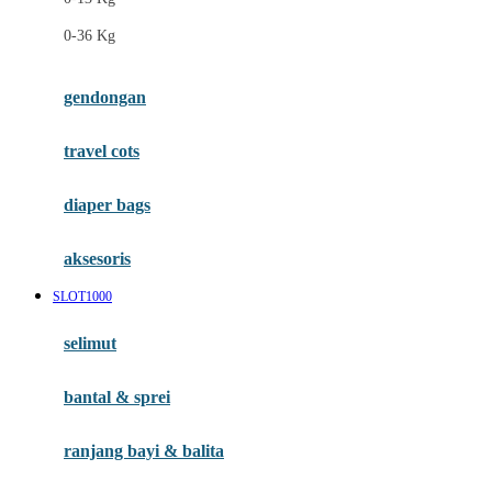
Felt So Sweet
0-36 Kg
Fisher Price
Flipper
gendongan
Friends Of Sally
travel cots
G
diaper bags
Gb
Geko
aksesoris
Graco
SLOT1000
Gund
selimut
H
bantal & sprei
Habbie
Haenim
ranjang bayi & balita
Happy Horse