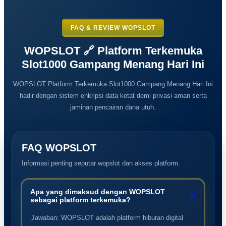
FAQ & REVIEW WOPSLOT
WOPSLOT 🔗 Platform Terkemuka
Slot1000 Gampang Menang Hari Ini
WOPSLOT Platform Terkemuka Slot1000 Gampang Menang Hari Ini
hadir dengan sistem enkripsi data ketat demi privasi aman serta
jaminan pencairan dana utuh.
FAQ WOPSLOT
Informasi penting seputar wopslot dan akses platform.
Apa yang dimaksud dengan WOPSLOT
+
sebagai platform terkemuka?
Jawaban: WOPSLOT adalah platform hiburan digital