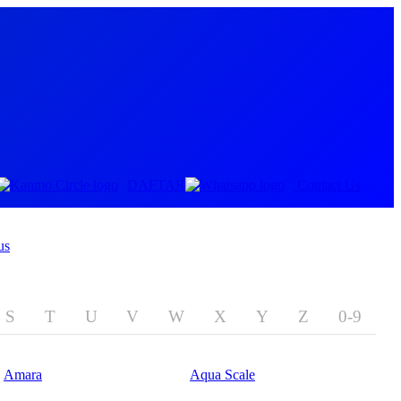
DAFTAR
Contact Us
us
S
T
U
V
W
X
Y
Z
0-9
Amara
Aqua Scale