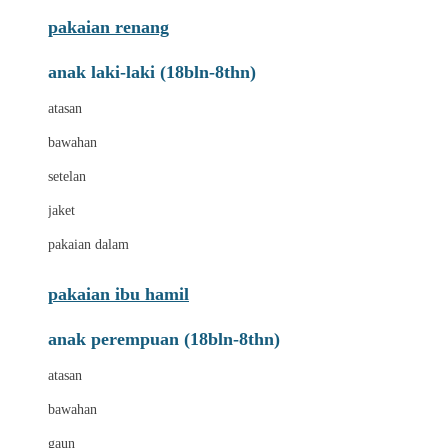
pakaian renang
anak laki-laki (18bln-8thn)
atasan
bawahan
setelan
jaket
pakaian dalam
pakaian ibu hamil
anak perempuan (18bln-8thn)
atasan
bawahan
gaun