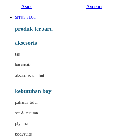
Asics
Aveeno
SITUS SLOT
produk terbaru
aksesoris
tas
kacamata
aksesoris rambut
kebutuhan bayi
pakaian tidur
set & terusan
piyama
bodysuits