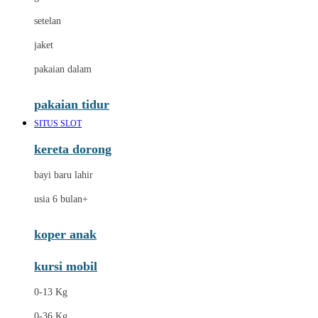
setelan
jaket
pakaian dalam
pakaian tidur
SITUS SLOT
kereta dorong
bayi baru lahir
usia 6 bulan+
koper anak
kursi mobil
0-13 Kg
0-36 Kg