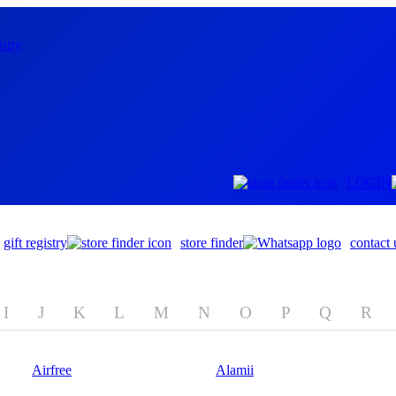
istry
LOGIN
gift registry
store finder
contact 
I
J
K
L
M
N
O
P
Q
R
Airfree
Alamii