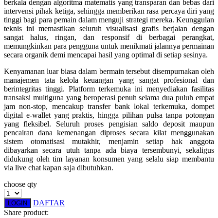
berkala dengan algoritma matematis yang transparan dan bebas dari
intervensi pihak ketiga, sehingga memberikan rasa percaya diri yang
Squishmallows
tinggi bagi para pemain dalam menguji strategi mereka. Keunggulan
Starbooks
teknis ini memastikan seluruh visualisasi grafis berjalan dengan
sangat halus, ringan, dan responsif di berbagai perangkat,
Stick-O
memungkinkan para pengguna untuk menikmati jalannya permainan
secara organik demi mencapai hasil yang optimal di setiap sesinya.
Stokke
Kenyamanan luar biasa dalam bermain tersebut disempurnakan oleh
Sudocrem
manajemen tata kelola keuangan yang sangat profesional dan
berintegritas tinggi. Platform terkemuka ini menyediakan fasilitas
Sumimo
transaksi multiguna yang beroperasi penuh selama dua puluh empat
jam non-stop, mencakup transfer bank lokal terkemuka, dompet
Sunnylife
digital e-wallet yang praktis, hingga pilihan pulsa tanpa potongan
yang fleksibel. Seluruh proses pengisian saldo deposit maupun
Sun-Staches
pencairan dana kemenangan diproses secara kilat menggunakan
sistem otomatisasi mutakhir, menjamin setiap hak anggota
Swimava
dibayarkan secara utuh tanpa ada biaya tersembunyi, sekaligus
didukung oleh tim layanan konsumen yang selalu siap membantu
T
via live chat kapan saja dibutuhkan.
Tommee Tippee
choose qty
Trunki
DAFTAR
LOGIN
Share product:
Tutti Bambini