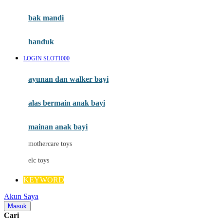
Mini Monkey
Moby
bak mandi
Momami
handuk
Mothercare
LOGIN SLOT1000
Mustela
ayunan dan walker bayi
My Buddy Tag
My K
alas bermain anak bayi
N
mainan anak bayi
Naif
mothercare toys
Nike
elc toys
Nordic Natural
KEYWORD
Nuby
Akun Saya
Nuna
Masuk
Cari