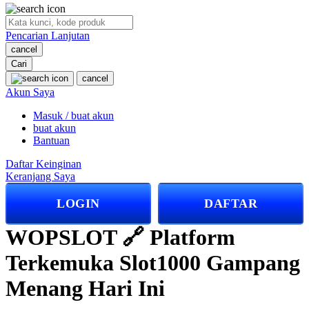
O
Pencarian Lanjutan
Oh Ma Grain
cancel
Okiedog
Cari
cancel
P
Akun Saya
Masuk / buat akun
Peachy
buat akun
Phil & Ted's
Bantuan
Philips Avent
Daftar Keinginan
Keranjang Saya
Pigeon
LOGIN
DAFTAR
Playgro
WOPSLOT 🔗 Platform
Poled Global
Terkemuka Slot1000 Gampang
Ponycycle
Puma
Menang Hari Ini
Pureats