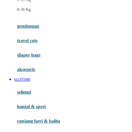
Felt So Sweet
0-36 Kg
Fisher Price
Flipper
gendongan
Friends Of Sally
travel cots
G
diaper bags
Gb
Geko
aksesoris
Graco
SLOT1000
Gund
selimut
H
bantal & sprei
Habbie
Haenim
ranjang bayi & balita
Happy Horse