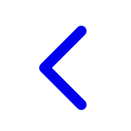
Twistshake
TY Toys
U
V
Veja
Vitaflow
Vtech
W
Waterland
Wellness