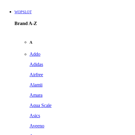
WOPSLOT
Brand A-Z
A
Addo
Adidas
Airfree
Alamii
Amara
Aqua Scale
Asics
Aveeno