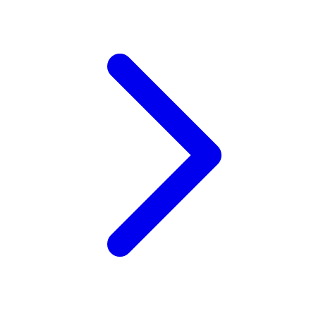
X
Xootz
Y
Yamatoya
Z
Zaxy
Zoggs
0-9
4Moms
59S