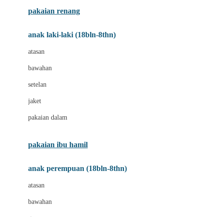
Buggygear
pakaian renang
Bumkins
anak laki-laki (18bln-8thn)
C
atasan
Cetaphil
bawahan
Chicco
setelan
Childlife
jaket
Clevamama
pakaian dalam
Cocolatte
Cottonseeds
pakaian ibu hamil
Cozy N Safe
anak perempuan (18bln-8thn)
Crane
atasan
Cybex
bawahan
D