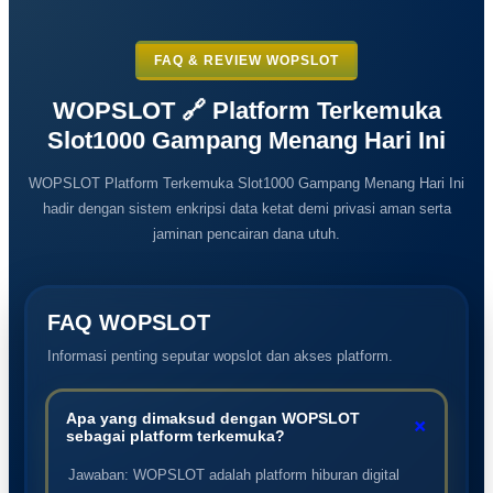
FAQ & REVIEW WOPSLOT
WOPSLOT 🔗 Platform Terkemuka
Slot1000 Gampang Menang Hari Ini
WOPSLOT Platform Terkemuka Slot1000 Gampang Menang Hari Ini
hadir dengan sistem enkripsi data ketat demi privasi aman serta
jaminan pencairan dana utuh.
FAQ WOPSLOT
Informasi penting seputar wopslot dan akses platform.
Apa yang dimaksud dengan WOPSLOT
+
sebagai platform terkemuka?
Jawaban: WOPSLOT adalah platform hiburan digital