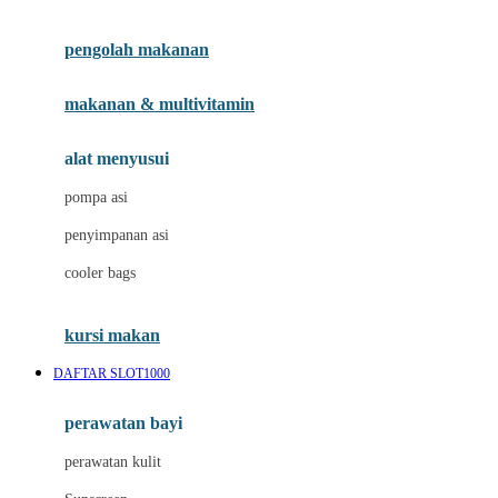
Joie
pengolah makanan
Joolz
Jujube
makanan & multivitamin
K
alat menyusui
Kiddycuts
pompa asi
Kumon
penyimpanan asi
L
cooler bags
Leapfrog
kursi makan
Leclerc
DAFTAR SLOT1000
Lee Vierra
Lillebaby
perawatan bayi
Little Bird Told Me
perawatan kulit
Little Miss Janis