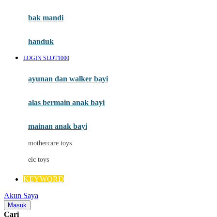
Mini Monkey
Moby
bak mandi
Momami
handuk
Mothercare
LOGIN SLOT1000
Mustela
ayunan dan walker bayi
My Buddy Tag
My K
alas bermain anak bayi
N
mainan anak bayi
Naif
mothercare toys
Nike
elc toys
Nordic Natural
KEYWORD
Nuby
Akun Saya
Nuna
Masuk
Cari