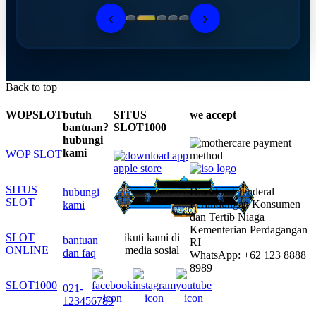
‹
›
Back to top
WOPSLOT
butuh
SITUS
we accept
bantuan?
SLOT1000
hubungi
kami
WOP SLOT
SITUS
Direktorat Jenderal
hubungi
SLOT
Perlindungan Konsumen
kami
dan Tertib Niaga
Kementerian Perdagangan
SLOT
ikuti kami di
bantuan
RI
ONLINE
media sosial
dan faq
WhatsApp: +62 123 8888
8989
SLOT1000
021-
123456789