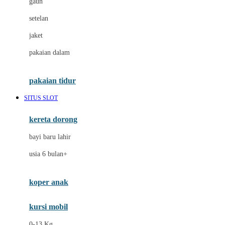
gaun
Dae Organics
setelan
Docare
jaket
Doona
pakaian dalam
Down To Earth
Drew
pakaian tidur
Dr. Brown's
SITUS SLOT
E
kereta dorong
ELC
bayi baru lahir
Ergobaby
usia 6 bulan+
Expert Care
koper anak
Ezyroller
kursi mobil
F
0-13 Kg