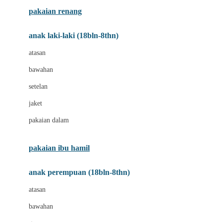
Buggygear
pakaian renang
Bumkins
anak laki-laki (18bln-8thn)
C
atasan
Cetaphil
bawahan
Chicco
setelan
Childlife
jaket
Clevamama
pakaian dalam
Cocolatte
Cottonseeds
pakaian ibu hamil
Cozy N Safe
anak perempuan (18bln-8thn)
Crane
atasan
Cybex
bawahan
D