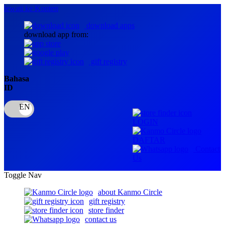
lewati ke Konten
download apps
download app from:
gift registry
Bahasa
ID
LOGIN
DAFTAR
Contact
Us
Toggle Nav
about Kanmo Circle
gift registry
store finder
contact us