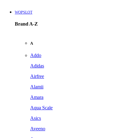
WOPSLOT
Brand A-Z
A
Addo
Adidas
Airfree
Alamii
Amara
Aqua Scale
Asics
Aveeno