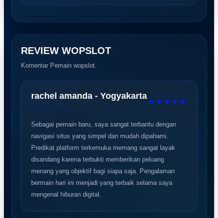
melakukan pengisian saldo maupun penarikan dana
Jawaban: Tentu saja. Sebagai platform terpercaya,
melalui transfer bank lokal terkemuka nasional, aplikasi
situs ini memberikan jaminan pembayaran mutlak
dompet digital e-wallet, hingga pilihan pulsa tanpa
seratus persen bagi seluruh membernya. Melalui sistem
potongan.
otomatisasi yang canggih, segala bentuk penarikan
REVIEW WOPSLOT
dana kemenangan atau withdraw akan diproses secara
Komentar Pemain wopslot.
kilat dalam hitungan menit langsung ke rekening tujuan
tanpa ada potongan tersembunyi.
rachel amanda - Yogyakarta
★★★★★
Verified User
Sebagai pemain baru, saya sangat terbantu dengan
navigasi situs yang simpel dan mudah dipahami.
Predikat platform terkemuka memang sangat layak
disandang karena terbukti memberikan peluang
menang yang objektif bagi siapa saja. Pengalaman
bermain hari ini menjadi yang terbaik selama saya
mengenal hiburan digital.