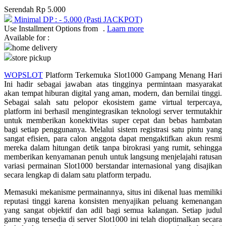
Serendah
Rp 5.000
Q
Minimal DP :
-
5.000
(Pasti JACKPOT)
Use Installment Options from
.
Laarn more
QV Baby
Available for :
home delivery
store pickup
R
WOPSLOT
Platform Terkemuka Slot1000 Gampang Menang Hari
Real Shades
Ini hadir sebagai jawaban atas tingginya permintaan masyarakat
akan tempat hiburan digital yang aman, modern, dan bernilai tinggi.
Red Castle
Sebagai salah satu pelopor ekosistem game virtual terpercaya,
platform ini berhasil mengintegrasikan teknologi server termutakhir
Ribbon Madness
untuk memberikan konektivitas super cepat dan bebas hambatan
bagi setiap penggunanya. Melalui sistem registrasi satu pintu yang
S
sangat efisien, para calon anggota dapat mengaktifkan akun resmi
mereka dalam hitungan detik tanpa birokrasi yang rumit, sehingga
Sebamed
memberikan kenyamanan penuh untuk langsung menjelajahi ratusan
variasi permainan Slot1000 berstandar internasional yang disajikan
Silver Cross
secara lengkap di dalam satu platform terpadu.
Simply Idea
Memasuki mekanisme permainannya, situs ini dikenal luas memiliki
reputasi tinggi karena konsisten menyajikan peluang kemenangan
Skip Hop
yang sangat objektif dan adil bagi semua kalangan. Setiap judul
game yang tersedia di server Slot1000 ini telah dioptimalkan secara
Spectra