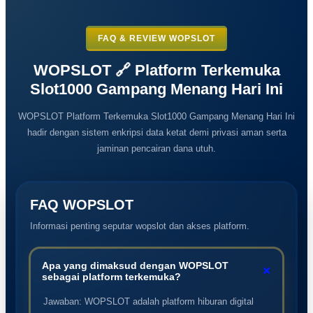
FAQ & REVIEW WOPSLOT
WOPSLOT 🔗 Platform Terkemuka
Slot1000 Gampang Menang Hari Ini
WOPSLOT Platform Terkemuka Slot1000 Gampang Menang Hari Ini
hadir dengan sistem enkripsi data ketat demi privasi aman serta
jaminan pencairan dana utuh.
FAQ WOPSLOT
Informasi penting seputar wopslot dan akses platform.
Apa yang dimaksud dengan WOPSLOT
+
sebagai platform terkemuka?
Jawaban: WOPSLOT adalah platform hiburan digital