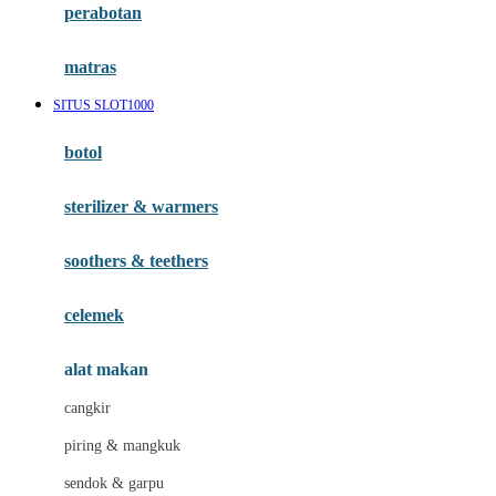
perabotan
Happy Tummy
Hauck
matras
Havaianas
SITUS SLOT1000
Hegen
botol
Hot Wheels
sterilizer & warmers
Hybrid
soothers & teethers
I
Inlacta DHA
celemek
Interlac
alat makan
Ivenet
cangkir
J
piring & mangkuk
Jack N Jill
sendok & garpu