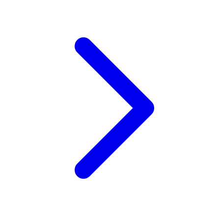
X
Xootz
Y
Yamatoya
Z
Zaxy
Zoggs
0-9
4Moms
59S