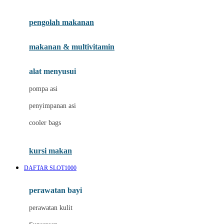
Joie
pengolah makanan
Joolz
Jujube
makanan & multivitamin
K
alat menyusui
Kiddycuts
pompa asi
Kumon
penyimpanan asi
L
cooler bags
Leapfrog
kursi makan
Leclerc
DAFTAR SLOT1000
Lee Vierra
Lillebaby
perawatan bayi
Little Bird Told Me
perawatan kulit
Little Miss Janis