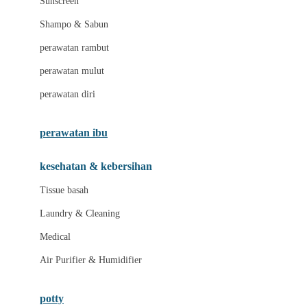
Sunscreen
London Taxi
Shampo & Sabun
Love To Dream
perawatan rambut
perawatan mulut
M
perawatan diri
Magformers
Mama's Choice
perawatan ibu
Mamas&Papas
kesehatan & kebersihan
Mamaway
Tissue basah
Maxi Cosi
Laundry & Cleaning
Megabloks
Medical
Micro
Air Purifier & Humidifier
MiDeer
Mimi & Lula
potty