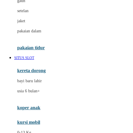
gaun
Dae Organics
setelan
Docare
jaket
Doona
pakaian dalam
Down To Earth
Drew
pakaian tidur
Dr. Brown's
SITUS SLOT
E
kereta dorong
ELC
bayi baru lahir
Ergobaby
usia 6 bulan+
Expert Care
koper anak
Ezyroller
kursi mobil
F
0-13 Kg