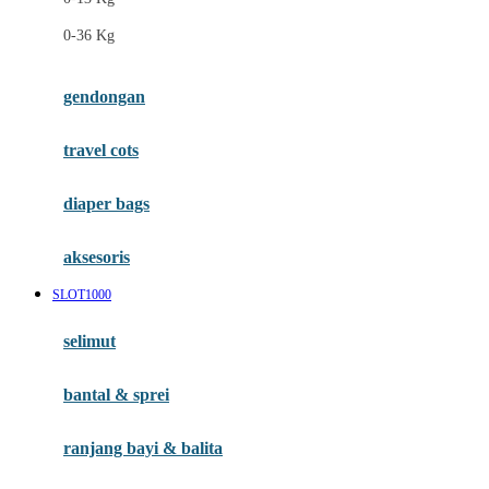
Felt So Sweet
0-36 Kg
Fisher Price
Flipper
gendongan
Friends Of Sally
travel cots
G
diaper bags
Gb
Geko
aksesoris
Graco
SLOT1000
Gund
selimut
H
bantal & sprei
Habbie
Haenim
ranjang bayi & balita
Happy Horse