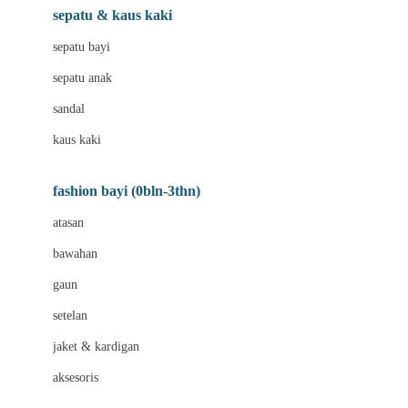
Beauty Barn
sepatu & kaus kaki
Bio Oil
sepatu bayi
Biolane
sepatu anak
Bite Fighters
sandal
Bizzi Growin
kaus kaki
Blackmores
fashion bayi (0bln-3thn)
Blooming Marvellous
atasan
Bonnels
bawahan
Bravado
gaun
Bruder
setelan
Brush Baby
jaket & kardigan
Buds Organics
aksesoris
Bugaboo