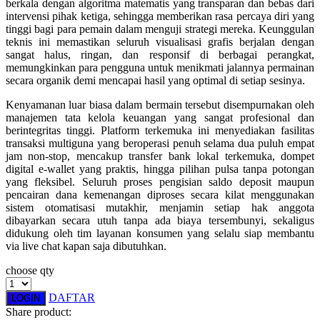
berkala dengan algoritma matematis yang transparan dan bebas dari
intervensi pihak ketiga, sehingga memberikan rasa percaya diri yang
Squishmallows
tinggi bagi para pemain dalam menguji strategi mereka. Keunggulan
Starbooks
teknis ini memastikan seluruh visualisasi grafis berjalan dengan
sangat halus, ringan, dan responsif di berbagai perangkat,
Stick-O
memungkinkan para pengguna untuk menikmati jalannya permainan
secara organik demi mencapai hasil yang optimal di setiap sesinya.
Stokke
Kenyamanan luar biasa dalam bermain tersebut disempurnakan oleh
Sudocrem
manajemen tata kelola keuangan yang sangat profesional dan
berintegritas tinggi. Platform terkemuka ini menyediakan fasilitas
Sumimo
transaksi multiguna yang beroperasi penuh selama dua puluh empat
jam non-stop, mencakup transfer bank lokal terkemuka, dompet
Sunnylife
digital e-wallet yang praktis, hingga pilihan pulsa tanpa potongan
yang fleksibel. Seluruh proses pengisian saldo deposit maupun
Sun-Staches
pencairan dana kemenangan diproses secara kilat menggunakan
sistem otomatisasi mutakhir, menjamin setiap hak anggota
Swimava
dibayarkan secara utuh tanpa ada biaya tersembunyi, sekaligus
didukung oleh tim layanan konsumen yang selalu siap membantu
T
via live chat kapan saja dibutuhkan.
Tommee Tippee
choose qty
Trunki
DAFTAR
LOGIN
Share product:
Tutti Bambini