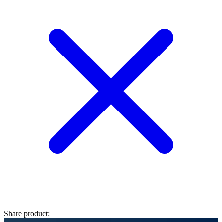
Share product: