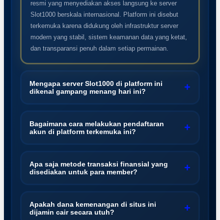
resmi yang menyediakan akses langsung ke server
Slot1000 berskala internasional. Platform ini disebut
terkemuka karena didukung oleh infrastruktur server
modern yang stabil, sistem keamanan data yang ketat,
dan transparansi penuh dalam setiap permainan.
Mengapa server Slot1000 di platform ini
+
dikenal gampang menang hari ini?
Jawaban: Server Slot1000 pada platform ini
dikonfigurasi dengan persentase pengembalian kepada
Bagaimana cara melakukan pendaftaran
+
akun di platform terkemuka ini?
pemain yang sangat kompetitif dan adil. Menggunakan
sistem algoritma yang murni organik tanpa intervensi
Jawaban: Proses pendaftaran sangat praktis dan
pihak ketiga, setiap pemain memiliki peluang yang
instan. Anda hanya perlu mengakses tautan resmi yang
Apa saja metode transaksi finansial yang
sama besar untuk meraih kemenangan optimal di setiap
+
disediakan untuk para member?
tersedia, memilih menu daftar, lalu mengisi formulir
sesi putaran.
informasi dasar seperti nama pengguna dan nomor
Jawaban: Demi kenyamanan bersama, manajemen
rekening yang valid. Akun Anda akan langsung aktif dan
menyediakan metode transaksi multiguna yang
Apakah dana kemenangan di situs ini
siap digunakan dalam hitungan detik.
+
dijamin cair secara utuh?
fleksibel dan beroperasi 24 jam penuh. Anda dapat