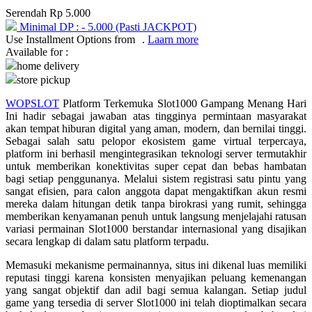
Serendah
Rp 5.000
Q
Minimal DP :
-
5.000
(Pasti JACKPOT)
Use Installment Options from
.
Laarn more
QV Baby
Available for :
home delivery
store pickup
R
WOPSLOT
Platform Terkemuka Slot1000 Gampang Menang Hari
Real Shades
Ini hadir sebagai jawaban atas tingginya permintaan masyarakat
akan tempat hiburan digital yang aman, modern, dan bernilai tinggi.
Red Castle
Sebagai salah satu pelopor ekosistem game virtual terpercaya,
platform ini berhasil mengintegrasikan teknologi server termutakhir
Ribbon Madness
untuk memberikan konektivitas super cepat dan bebas hambatan
bagi setiap penggunanya. Melalui sistem registrasi satu pintu yang
S
sangat efisien, para calon anggota dapat mengaktifkan akun resmi
mereka dalam hitungan detik tanpa birokrasi yang rumit, sehingga
Sebamed
memberikan kenyamanan penuh untuk langsung menjelajahi ratusan
variasi permainan Slot1000 berstandar internasional yang disajikan
Silver Cross
secara lengkap di dalam satu platform terpadu.
Simply Idea
Memasuki mekanisme permainannya, situs ini dikenal luas memiliki
reputasi tinggi karena konsisten menyajikan peluang kemenangan
Skip Hop
yang sangat objektif dan adil bagi semua kalangan. Setiap judul
game yang tersedia di server Slot1000 ini telah dioptimalkan secara
Spectra