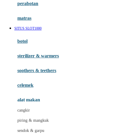
perabotan
Happy Tummy
Hauck
matras
Havaianas
SITUS SLOT1000
Hegen
botol
Hot Wheels
sterilizer & warmers
Hybrid
soothers & teethers
I
Inlacta DHA
celemek
Interlac
alat makan
Ivenet
cangkir
J
piring & mangkuk
Jack N Jill
sendok & garpu