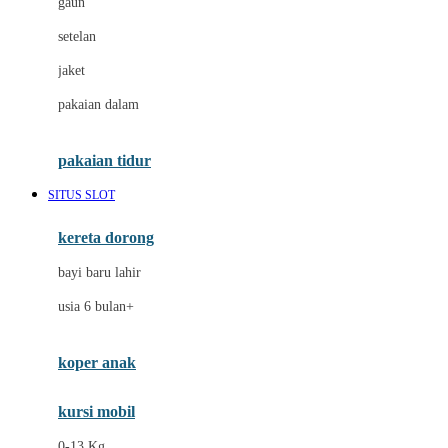
gaun
Dae Organics
setelan
Docare
jaket
Doona
pakaian dalam
Down To Earth
Drew
pakaian tidur
Dr. Brown's
SITUS SLOT
E
kereta dorong
ELC
bayi baru lahir
Ergobaby
usia 6 bulan+
Expert Care
koper anak
Ezyroller
kursi mobil
F
0-13 Kg