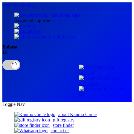
lewati ke Konten
download apps
download app from:
gift registry
Bahasa
ID
LOGIN
DAFTAR
Contact
Us
Toggle Nav
about Kanmo Circle
gift registry
store finder
contact us