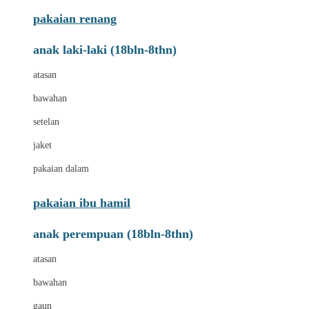
pakaian renang
anak laki-laki (18bln-8thn)
atasan
bawahan
setelan
jaket
pakaian dalam
pakaian ibu hamil
anak perempuan (18bln-8thn)
atasan
bawahan
gaun