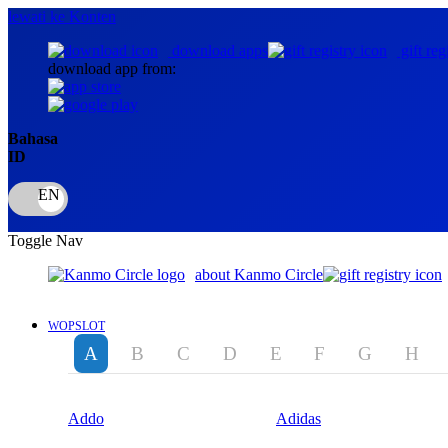
lewati ke Konten
download apps
gift reg
download app from:
Bahasa
ID
Toggle Nav
about Kanmo Circle
WOPSLOT
A
B
C
D
E
F
G
H
Addo
Adidas