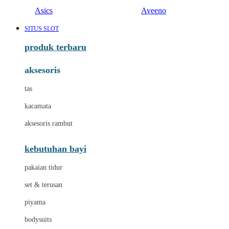
Asics
Aveeno
SITUS SLOT
produk terbaru
aksesoris
tas
kacamata
aksesoris rambut
kebutuhan bayi
pakaian tidur
set & terusan
piyama
bodysuits